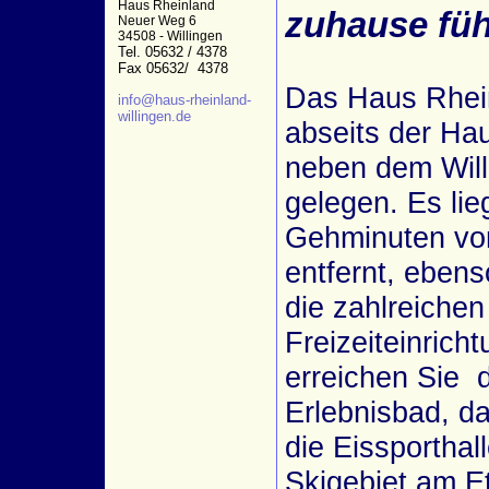
Haus Rheinland
zuhause füh
Neuer Weg 6
34508 - Willingen
Tel. 05632 / 4378
Fax 05632/ 4378
Das Haus Rhein
info@haus-rheinland-
willingen.de
abseits der Hau
neben dem Will
gelegen. Es lie
Gehminuten vo
entfernt, ebens
die zahlreichen
Freizeiteinrich
erreichen Sie 
Erlebnisbad, d
die Eissporthal
Skigebiet am E