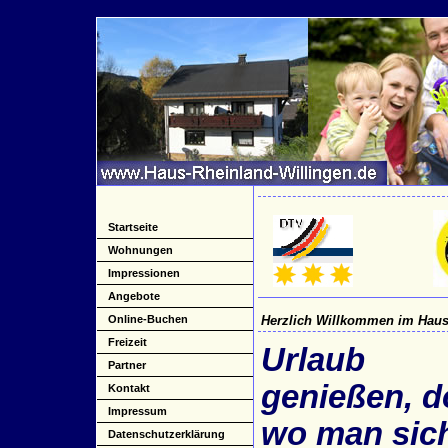
Startseite
Wohnungen
Impressionen
Angebote
Online-Buchen
Herzlich Willkommen im Haus
Freizeit
Urlaub
Partner
genießen, d
Kontakt
Impressum
wo man sic
Datenschutzerklärung